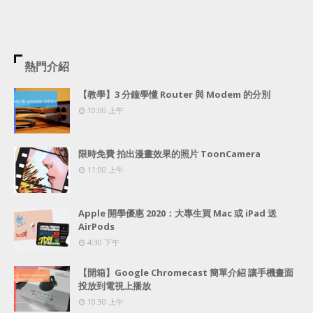
熱門介紹
【教學】3 分鐘學懂 Router 與 Modem 的分別
10:00 上午
限時免費 拍出漫畫效果的照片 ToonCamera
11:00 上午
Apple 開學優惠 2020：大專生買 Mac 或 iPad 送
AirPods
4:30 下午
【開箱】Google Chromecast 簡單介紹 讓手機畫面
投放到電視上播放
10:30 上午