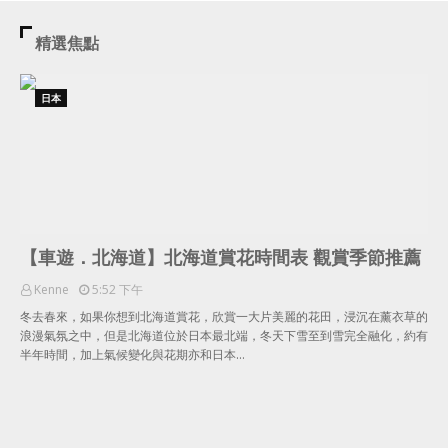
精選焦點
日本
【車遊．北海道】北海道賞花時間表 觀賞季節推薦
Kenne
5:52 下午
冬去春來，如果你想到北海道賞花，欣賞一大片美麗的花田，浸沉在薰衣草的
浪漫氣氛之中，但是北海道位於日本最北端，冬天下雪至到雪完全融化，約有
半年時間，加上氣候變化與花期亦和日本…