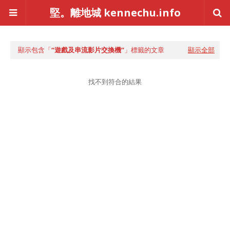
堅。離地城 kennechu.info
顯示包含「
遊戲及串流影片交換機
」標籤的文章
顯示全部
找不到符合的結果