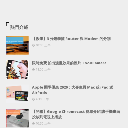
熱門介紹
【教學】3 分鐘學懂 Router 與 Modem 的分別
10:00 上午
限時免費 拍出漫畫效果的照片 ToonCamera
11:00 上午
Apple 開學優惠 2020：大專生買 Mac 或 iPad 送
AirPods
4:30 下午
【開箱】Google Chromecast 簡單介紹 讓手機畫面
投放到電視上播放
10:30 上午