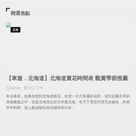
精選焦點
日本
【車遊．北海道】北海道賞花時間表 觀賞季節推薦
Kenne
5:52 下午
冬去春來，如果你想到北海道賞花，欣賞一大片美麗的花田，浸沉在薰衣草的
浪漫氣氛之中，但是北海道位於日本最北端，冬天下雪至到雪完全融化，約有
半年時間，加上氣候變化與花期亦和日本…