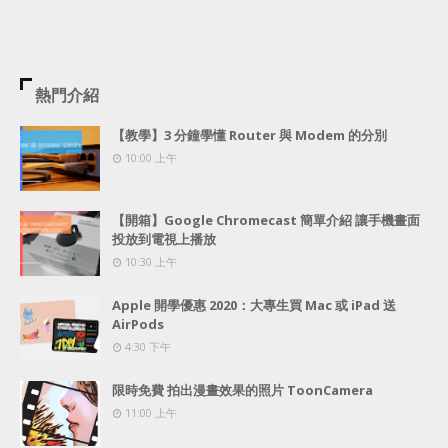
熱門介紹
【教學】3 分鐘學懂 Router 與 Modem 的分別
10:00 上午
【開箱】Google Chromecast 簡單介紹 讓手機畫面
投放到電視上播放
10:30 上午
Apple 開學優惠 2020：大專生買 Mac 或 iPad 送
AirPods
4:30 下午
限時免費 拍出漫畫效果的照片 ToonCamera
11:00 上午