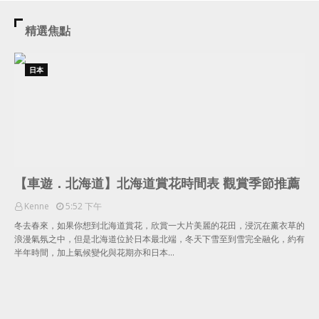
精選焦點
日本
【車遊．北海道】北海道賞花時間表 觀賞季節推薦
Kenne
5:52 下午
冬去春來，如果你想到北海道賞花，欣賞一大片美麗的花田，浸沉在薰衣草的
浪漫氣氛之中，但是北海道位於日本最北端，冬天下雪至到雪完全融化，約有
半年時間，加上氣候變化與花期亦和日本…