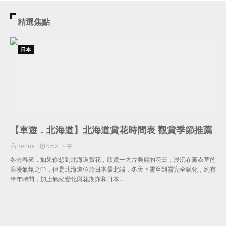
精選焦點
日本
【車遊．北海道】北海道賞花時間表 觀賞季節推薦
Kenne
5:52 下午
冬去春來，如果你想到北海道賞花，欣賞一大片美麗的花田，浸沉在薰衣草的
浪漫氣氛之中，但是北海道位於日本最北端，冬天下雪至到雪完全融化，約有
半年時間，加上氣候變化與花期亦和日本…