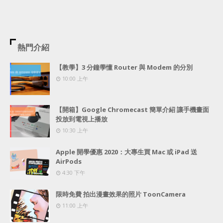
熱門介紹
【教學】3 分鐘學懂 Router 與 Modem 的分別
10:00 上午
【開箱】Google Chromecast 簡單介紹 讓手機畫面
投放到電視上播放
10:30 上午
Apple 開學優惠 2020：大專生買 Mac 或 iPad 送
AirPods
4:30 下午
限時免費 拍出漫畫效果的照片 ToonCamera
11:00 上午