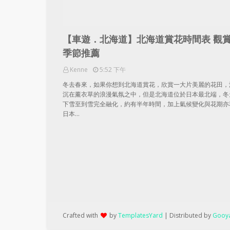
【車遊．北海道】北海道賞花時間表 觀
季節推薦
Kenne
5:52 下午
冬去春來，如果你想到北海道賞花，欣賞一大片美麗的花田，
沉在薰衣草的浪漫氣氛之中，但是北海道位於日本最北端，冬
下雪至到雪完全融化，約有半年時間，加上氣候變化與花期亦
日本…
Crafted with
by
TemplatesYard
| Distributed by
Gooya