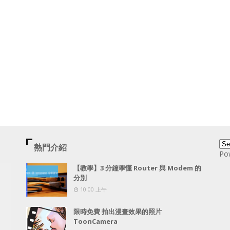
熱門介紹
Po
【教學】3 分鐘學懂 Router 與 Modem 的
分別
10:00 上午
限時免費 拍出漫畫效果的照片
ToonCamera