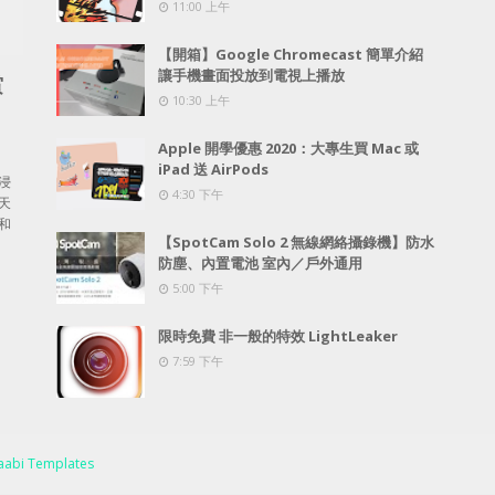
11:00 上午
【開箱】Google Chromecast 簡單介紹
讓手機畫面投放到電視上播放
賞
10:30 上午
Apple 開學優惠 2020：大專生買 Mac 或
iPad 送 AirPods
浸
4:30 下午
天
和
【SpotCam Solo 2 無線網絡攝錄機】防水
防塵、內置電池 室內／戶外通用
5:00 下午
限時免費 非一般的特效 LightLeaker
7:59 下午
abi Templates