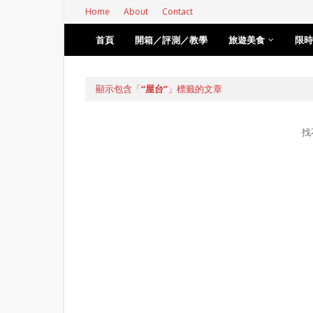
Home
About
Contact
首頁
開箱／評測／教學
旅遊美食
限時
顯示包含「
屋台
」標籤的文章
找