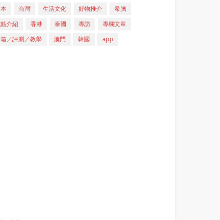
日本
台灣
生活文化
好物推介
希臘
重點介紹
香港
泰國
專訪
專欄文章
開箱／評測／教學
澳門
韓國
app