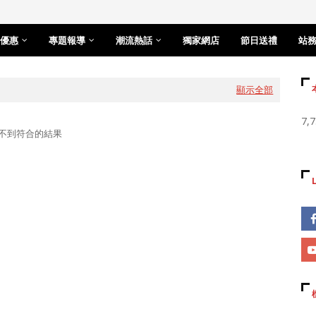
優惠
專題報導
潮流熱話
獨家網店
節日送禮
站
顯示全部
7,
不到符合的結果