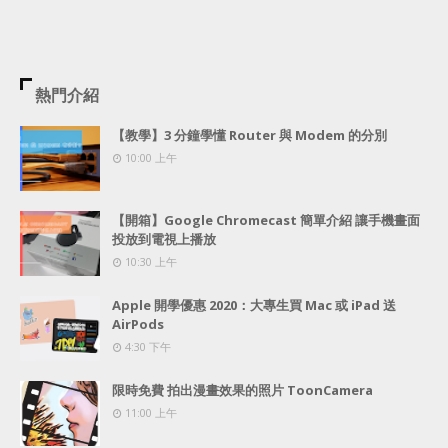
熱門介紹
【教學】3 分鐘學懂 Router 與 Modem 的分別
10:00 上午
【開箱】Google Chromecast 簡單介紹 讓手機畫面
投放到電視上播放
10:30 上午
Apple 開學優惠 2020：大專生買 Mac 或 iPad 送
AirPods
4:30 下午
限時免費 拍出漫畫效果的照片 ToonCamera
11:00 上午