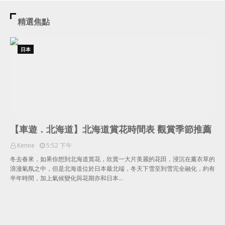
精選焦點
日本
【車遊．北海道】北海道賞花時間表 觀賞季節推薦
Kenne
5:52 下午
冬去春來，如果你想到北海道賞花，欣賞一大片美麗的花田，浸沉在薰衣草的
浪漫氣氛之中，但是北海道位於日本最北端，冬天下雪至到雪完全融化，約有
半年時間，加上氣候變化與花期亦和日本…